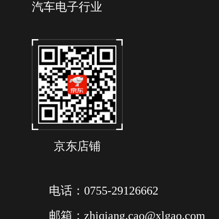
汽车电子行业
典型值（可定制）
感应环连接线长
1 米(可定制)
BNC 连接线长
1 米或者
前端本体尺寸
约
1
USB 线（AM-BM）
USB 输出适配器
59mm
探头重量
186g
京东店铺
电话：0755-29126662
邮箱：zhiqiang.cao@xlgao.com