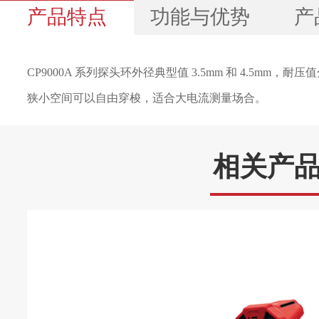
产品特点
功能与优势
产
CP9000A 系列探头环外径典型值 3.5mm 和 4.5mm，耐压值
狭小空间可以自由穿梭，适合大电流测量场合。
柔性电流探头CP9000（S、L）A 系列.pdf
l 测量电流中的谐波组成
电气规格
（测量条件：23℃；60%RH；被
l 检测高频正弦电流波形
相关产
穿过。）
l 测量 50/60Hz 的微小电流
l 测量正弦波中微小的相移
峰
值
灵敏度
更大噪声
衰
l 半导体开关的电流
型号
电流
dI/dt
(mV/A)
(mV Vpp)
(%
l 电容放电测试，纹波测量
(kA)
(kA/µs)
l 分布式电流监控
CP9012A
50
0.12
1
12
9
l 电力母线监测
CP9030A
20
0.3
2.5
12
4