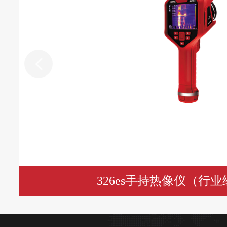
l 监测谐波、功率以及电能质量
CP9060A
10
0.6
5.0
10
2
l 大型电动机、泵、风机测试
CP9120A
5
1.2
10
10
1
l IGBT、MOSFET 管电流测量
CP9300A
2
3.0
25
8
1
CP9600A
1
6.0
40
7
1
CP9000A 系列主体说明
CP9121A
0.5
12
40
5
0
CP9301A
0.2
30
40
5
0
CP9601A
0.1
60
40
5
0
CP9122A
0.05
120
40
5
0
其它电气参数
326es手持热像仪（行
更大输出电压
±6Vpk
终端负载要求
≥100kΩ