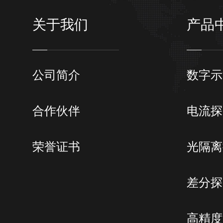
供电方式
USB 5V/2A（标配适配器）或电池（
关于我们
产品
安全符合标准
EN61010-1
:
2010
EMC 符合标准
EN61326-1:2013
EN61000-3-2:2014
E
公司简介
数字示
CP9000A 型号说明
Dn 的定义：
合作伙伴
电流探
型号
不同线径电流环型号定义
1）信号输出接口:BNC 标准接口，通过
线径
何厂家示波器等。
CP9000A/D4
D4: 3
荣誉证书
光隔离
CP9000A
2）电源指示灯：通电后，该指示灯亮
CP9000A/D5
D5: 4
3）过载指示灯：被测电流过载后，蜂
定制型号说明：
以
CP9030SA/D2/2/
差分探
红色。
4）USB 5V 供电接口：标准 USB（B
高精度