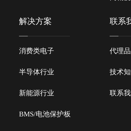
连接线。
5）低电池报警指示灯：电池电压低后
解决方案
联系
示更换电池。
6）电源开关：控制电源开和关。
7）连接线:标准为 2 米，可根据用户
消费类电子
代理品
8）探头感应环本体线径：典型值：D3.5m
机械规格
9）柔性探头周长：典型值：200mm，
半导体行业
技术知
CP9000SA
型
号
10）柔性探头直径（最小处）：55mm
柔性探头周长
80mm
100m
11）电流探头方向:表示电流以所示方
新能源行业
联系我
典型值（可定制）
则输出为负。
感应环本体线径
2.5mm*1.2mm
D1.6mm
D2.5m
BMS/电池保护板
典型值
柔性探头直径
25mm
30mm