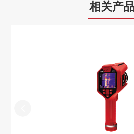
(10%~90%,典
相关产
≤440 ps(全
型值)
MHO5054/MHO5104:4个模拟
EXT通道+16个数字通道
输入通道数
MHO5056/MHO5106:6个模拟
EXT通道+16个数字通道
注：数字通道需选购逻辑探
更大模拟通道
4 GSa/s(单通道[1]&半通道[2),2G
采样率
通道3I)
技术指标综述
500 Mpts(单通道1)&半通道21)
更大存储深度
Mpts(全通道3)
采样方式
实时采样