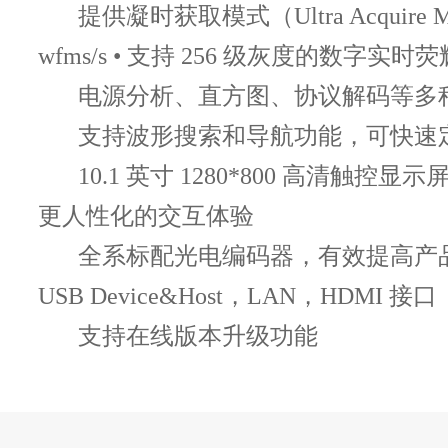
提供凝时获取模式（Ultra Acquire M
更大模拟通道
半通道[2),2 GSa/s(全通道3]
wfms/s • 支持 256 级灰度的数字实时
采样率
DHO5054/DHO5104:4GSa/s(单
半通道2&全通道3)
电源分析、直方图、协议解码等多
MHO5000系列
支持波形搜索和导航功能，可快速
10.1 英寸 1280*800 高清触控显示屏 
型号
M
MHO5056
MHO5054
MHO5106
更人性化的交互体验
模拟带宽
全系标配光电编码器，有效提高产品
500 MHz
1 GH
(50Ω,-3 dB)
USB Device&Host，LAN，HDMI 接口
模拟带宽(1
500MHz
支持在线版本升级功能
MΩ,-3 dB)
50Ω下计算出
≤400 ps(单
的上升时间
≤750 ps
半通道2