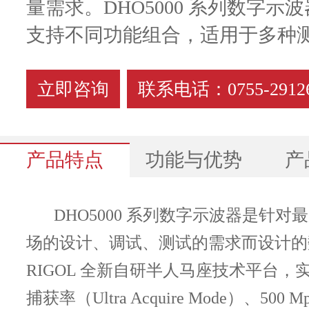
量需求。DHO5000 系列数字
支持不同功能组合，适用于多种
立即咨询
联系电话：0755-29126
产品特点
功能与优势
产
DHO5000 系列数字示波器是针
场的设计、调试、测试的需求而设计的
DHO5000系列.pdf
DHO5000系列
产品优势
RIGOL 全新自研半人马座技术平台，实现了 
型号
DHO5058
DHO5054
DHO5108
D
捕获率（Ultra Acquire Mode）、500 
模拟带宽