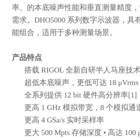
500 MHz
1 GH
率、的本底噪声性能和垂直测量精度，
(50Ω,-3 dB)
需求。DHO5000 系列数字示波器，
模拟带宽(1
500MHz
能组合，适用于多种测量场景。
MQ,-3 dB)
50Ω下计算出
≤400 ps(单
的上升时间
产品特点
≤750 ps
半通道[
(10%~90%,
搭载 RIGOL 全新自研半人马座技
≤440 ps(全
典型值)
超低本底噪声，更低可达 18 μVrms
DHO5058/DHO5108:8个模拟通
全系列提供 12 bit 硬件高分辨率[1]
EXT通道
输入通道数
更高 1 GHz 模拟带宽，8 个模拟
DHO5054/DHO5104:4个模拟通
更高 4 GSa/s 实时采样率
EXT通道
更大 500 Mpts 存储深度 • 高达 10
DHO5058/DHO5108:4 GSa/s(单