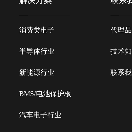
解决方案
联系
温度系数
±(0.15X精度指标)/°℃ (
通道2
CH1到
消费类电子
代理品
输出功率
单通道更大3W，四
设置时间
<300μs
半导体行业
技术知
<±0.1%(典型值，Normal
过冲
量程点，电阻
新能源行业
联系我
BMS/电池保护板
汽车电子行业