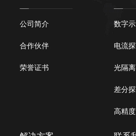
0.05
±500 mA
20 μA
V
公司简介
数字示
0.
±100 mA
4 μA
μA
合作伙伴
电流探
电流设置精度
0.05%
±10 mA
400 nA
荣誉证书
光隔离
0.05%+
±1 mA
40 nA
差分探
0.05%
±100 μA
4 nA
高精度
0.05%+
±10 μA
400 pA