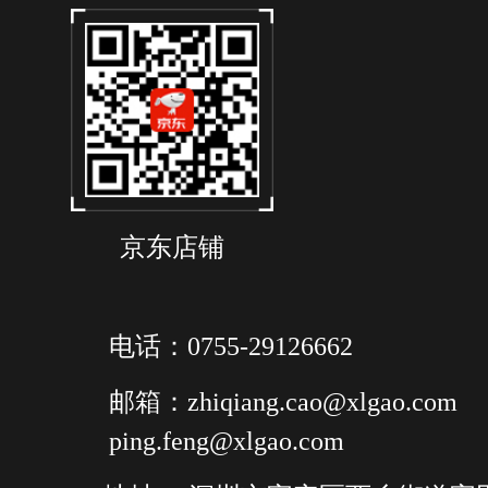
京东店铺
电话：0755-29126662
邮箱：zhiqiang.cao@xlgao.com
ping.feng@xlgao.com