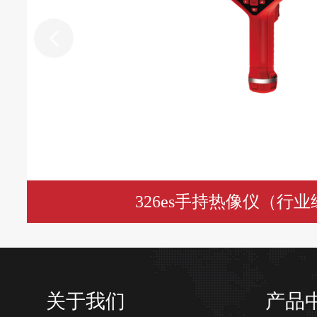
输出功率
单通道更大3W，四通道
设置时间
<200μs(典型
<±0.1%(典型值，Normal，步
过冲
量程点，电阻性负
噪声10Hz-
6V 电压源，0.5A电阻负
20MHz
326es手持热像仪（行
电流源指标
设置分辨
精度(1
量程
率
关于我们
产品