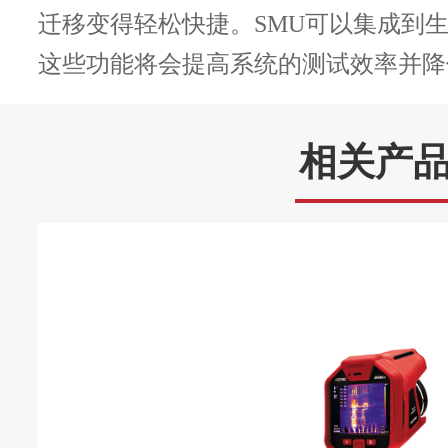
预热60分钟后测量，测量时环境温度变化小于
迁移变得轻松快捷。SMU可以集成到
测量速度1PLC。
这些功能将会提高系统的测试效率并降
电压源指标
相关产
精度(1
量程
设置分辨率
(%读数
电压设置精
置)
度
±30V
1mV
0.03%+
±6V
200μV
0.03%+
温度系数
±(0.15X精度指标)/℃ (0°C-
通道1
CH1到CH4