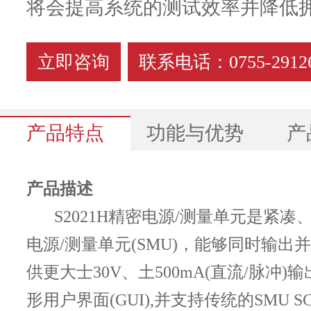
将会提高系统的测试效率并降低
立即咨询
联系电话：0755-29126
产品特点
功能与优势
产
产品描述
S2021H精密电源/测量单元是紧
高精度台式源表 S2021H系列产品手册（中文版）.pdf
产品特点及优势
技术指标
高精度台式源表 S2021H系列产品手册（英文版）.pdf
电源/测量单元(SMU)，能够同时输出
工作条件:
供更大士30V、土500mA(直流/脉冲)
温度23°C士5℃℃;湿度30%至70%相对湿度
形用户界面(GUI),并支持传统的SMU 