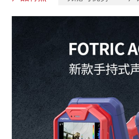
技术参数
型号
AC67
基本参数
麦克风通道
162个MEMS数字麦克
声像图视场
66°*52°
角(FOV)
10kHz:6~120dB SPL
15kHz:-10~120dB SPL
20kHz:-7~120dB SPL