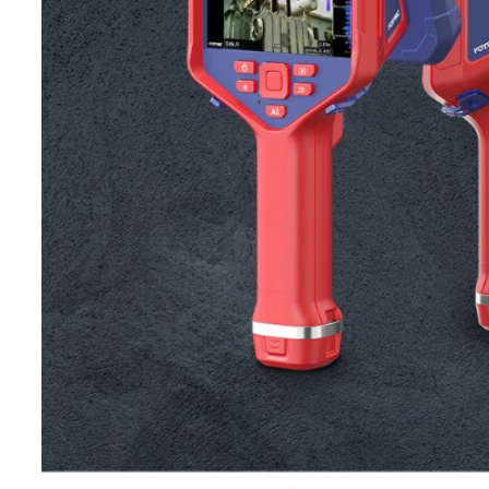
25kHz:-25~120dB SPL
30kHz:-5~120dB SPL
35kHz:7~120dB SPL
测量声压范
40kHz:2~120dB SPL
围
45kHz:-2~120dB SPL
50kHz:-9~120dB SPL
55kHz:-2~120dB SPL
60kHz:3~120dB SPL
65k Hz:1~120dB SPL
70kHz:8~120dB SPL
75kHz:7~120dB SPL
声音采样率
200kHz
声学刷新率
25Hz