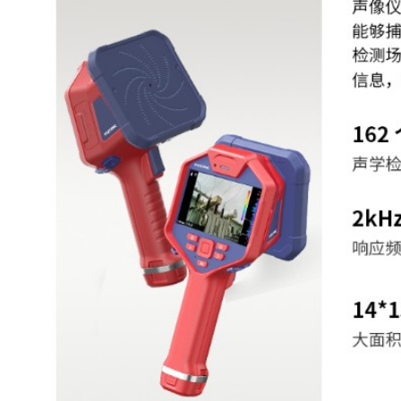
泄漏评估
成本
自动诊断沿面放电、悬浮放电、
局放诊断
电类型
图像显示
5时，1280*720像素，采用大猩
显示屏
IPS LCD触摸显示屏
图像模式
单声源，多声源，全
支持3种调色板：
调色板
红蓝(Red-Blue)、铁红(Iron)、灰
支持调节透明度
黑白背景
显示为黑白灰度的可见光
声压跟踪
特殊标记自动跟踪更大