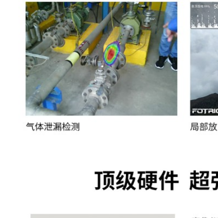
工作距离
0.3~200m
测量分析
定位频率范
2~100kHz
围
测量点
2
测量框
2
泄漏模式：本机显示泄漏
检测模式
局放模式：本机显示PRPD图，
频率(50/60Hz)
声像聚焦
屏蔽周围区域，仅关注聚焦区
分析软件
AnalyzIR专业声像分析
自动识别泄漏点，自动评估泄漏