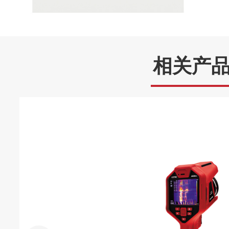
支持调节透明度
黑白背景
显示为黑白灰度的可见光
声压跟踪
特殊标记自动跟踪更大
相关产
数码变焦
1~6倍连续变焦