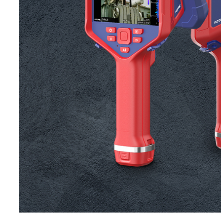
25kHz:-19~120dB SPL
30kHz:-3~120dB SPL
35kHz:7~120dB SPL
测量声压范
40kHz:5~120dB SPL
围
45kHz:-2~120dB SPL
50kHz:-9~120dB SPL
55kHz:-2~120dB SPL
60kHz:3~120dB SPL
65kHz:1~120dB SPL
70kHz:8~120dB SPL
75kHz:7~120dB SPL
声音采样率
200kHz
声学刷新率
25Hz