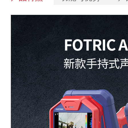
技术参数
型号
AC85
基本参数
麦克风通道
112个MEMS数字麦克
声像图视场
66°*52°
角(FOV)
10kHz:6~120dB SPL
15kHz:-10~120dB SPL
20kHz:-7~120dB SPL