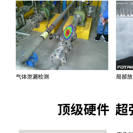
工作距离
0.3~200m
测量分析
定位频率范
2~100kHz
围
支持预先配置不同场景下的频率
频率范围选
中选择合适的频率范
择
支持手动调整频段范
测量点
2
测量框
2
泄漏模式：本机显示泄漏
检测模式
局放模式：本机显示PRPD图，
频率(50/60Hz)