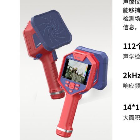
声像聚焦
屏蔽周围区域，仅关注聚焦区
分析软件
AnalyzIR专业声像分析
自动识别泄漏点，自动评估泄漏
泄漏评估
成本
自动诊断沿面放电、悬浮放电、
局放诊断
电类型
图像显示
5时，1280*720像素，采用大
显示屏
IPS LCD触摸显示屏
图像模式
单声源，多声源，全
支持3种调色板：
调色板
红蓝(Red-Blue)、铁红(Iron)、灰