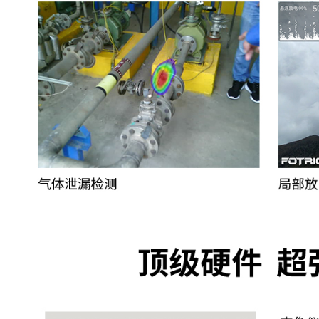
工作距离
0.3~200m
测量分析
定位频率范围
2~100kHz
支持预先配置不同场景下的频率
频率范围选择
后从中选择合适的频率范
支持手动调整频段范围
测量点 
测量框
2
泄漏模式：本机显示泄漏
检测模式
局放模式：本机显示PRPD图，
交流频率(50/60Hz)
声像聚焦
屏蔽周围区域，仅关注聚焦区