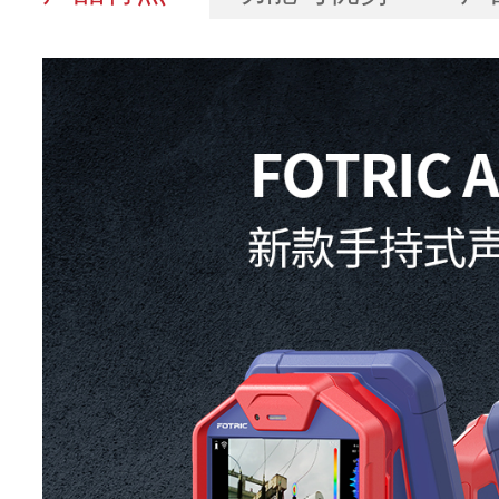
技术参数
型号
AC86
基本参数
麦克风通道
140个MEMS数字麦克
66°*52°
10kHz:6~120dB SPL
15kHz:-10~120dB SPL
声像图视场角
20kHz:-7~120dB SPL
(FOV)
25kHz:-22~120dB SPL