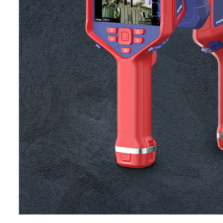
30kHz:-5~120dB SPL
35kHz:7~120dB SPL
40kHz:5~120dB SPL
45kHz:-2~120dB SPL
50kHz:-9~120dB SPL
55kHz:-2~120dB SPL
测量声压范围
60kHz:3~120dB SPL
65kHz:1~120dB SPL
70kHz:8~120dB SPL
75kHz:7~120dB SPL
声音采样率
200kHz
声学刷新率
25Hz