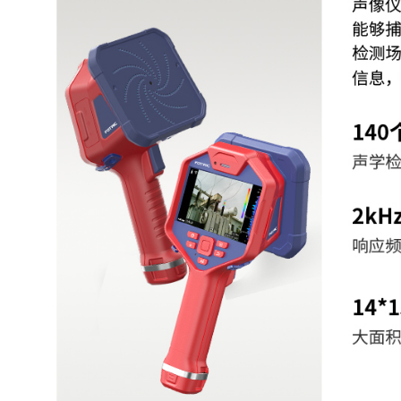
分析软件
AnalyzIR专业声像分析
自动识别泄漏点，自动评估泄漏
泄漏评估
能耗成本
自动诊断沿面放电、悬浮放电、
局放诊断
等放电类型
图像显示
5时，1280*720像素，采用大
显示屏
板的IPS LCD触摸显示
图像模式
单声源，多声源，全息
支持3种调色板：
调色板
红蓝(Red-Blue)、铁红(Iron)、灰
支持调节透明度
黑白背景
显示为黑白灰度的可见光