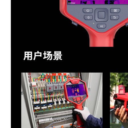
本机分析
设备
分析软件
An
数据连接
蜂窝数据
支
支持2
WiFi连接
蓝牙连接
BT4
USB Type
USB接口
Micro H
HDMI接口
支持以
通过WiF
FTP快传
F