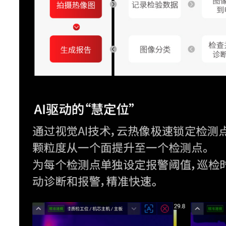
响应波段
图像帧频
镜头视场角(FOV)
空间分辨率(IFOV)
最小成像距离
镜头焦距
对焦方式
镜头识别
选配镜头
选配 44°x 3
数码变焦
1-
特色功能
云热像