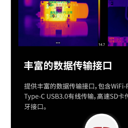
TurboFocus 智能对焦系统
T-DEF
可见光测
开启Magi
MagicThermal
中，通过触
热成像，
IREdge功能
T-TWB
支
HawkAI功能
AI体温筛查
测量分析
测温范围
测温量程
-20 