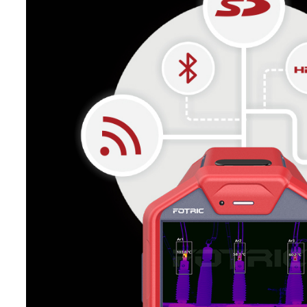
温度扩展
智能量程
测温精度
±2 °C 或
测温区域
支持发射率
全局测温修正
湿度、测温
区域测温修正
支持区域更
区域报警
基准温度可
温升功能