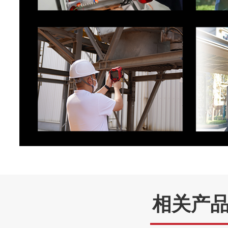
通过PC软件(F
PC全辐射热像视频流
通过Type-
远程显示查看
AnalyzI
接口
通过连接PC软件
远程控制操作
辅助功能
激光指示：
激光器
率：
相关产
温度特征测量
LED照明灯
支持