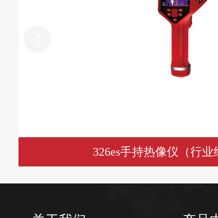
PC全辐射热像视频流
通过Type-
远程显示查看
Analyz
接
通过连接PC软
远程控制操作
电源系统
7.4V，3
电池类型
326es手持热像仪（行
连续工作时
电池工作时间
于
支持充电器