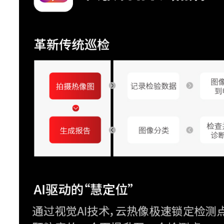
T-DEF
可见光测
开启Magi
MagicThermal
中，通过
热成像，
IREdge功能
T-TWB
HawkAI功能
AI体温筛查
测量分析
测温范围
测温量程
-20 
温度扩展