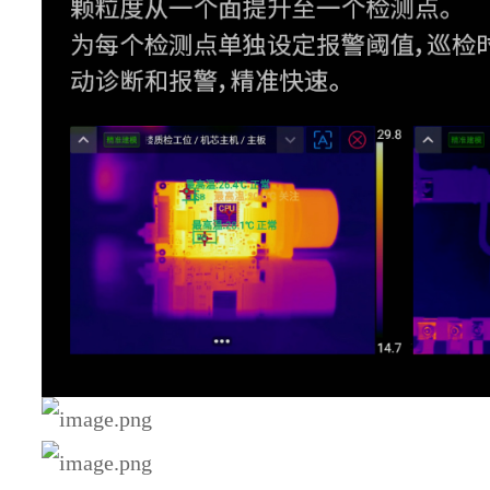
智能量程
测温精度
±2 °C 或
测温区域
支持发射
全局测温修正
湿度、测
区域测温修正
支持区域
区域报警
基准温度
温升功能
本机分析
设备