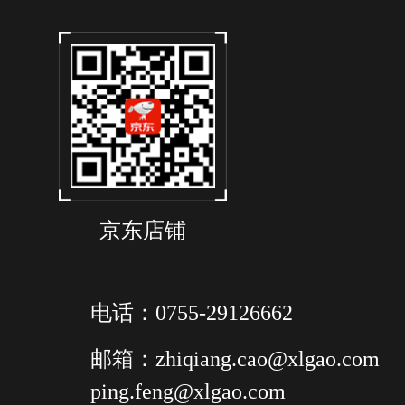
京东店铺
电话：0755-29126662
邮箱：zhiqiang.cao@xlgao.com
ping.feng@xlgao.com