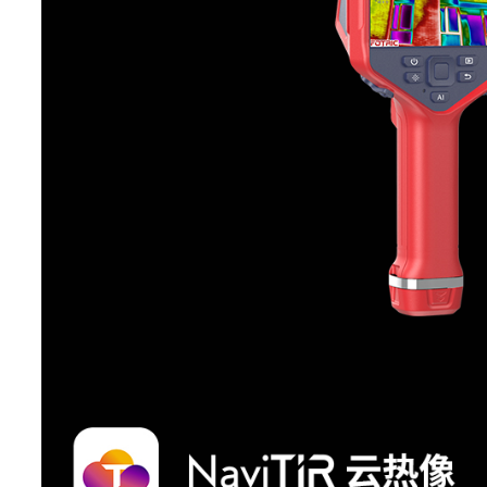
图像帧频
镜头视场角(FOV)
空间分辨率(IFOV)
最小成像距离
镜头焦距
对焦方式
镜头识别
选配镜头
选配 44°x 
数码变焦
1
特色功能
云热像
TurboFocus 智能对焦系统