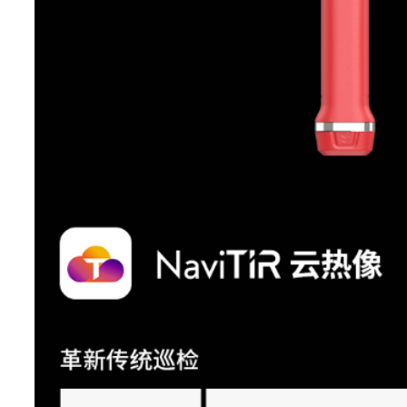
图像帧频
30Hz
镜头视场角
25°x 19°
(FOV)
空间分辨率
1.14 mrad
(IFOV)
最小成像距离
0.1 m
镜头焦距
f15
对焦方式
自动对焦
镜头识别
自动识别
选配 46°x 35° （0.1m） 12°x
选配镜头
（1.0m） 7°x5° （3.0m）
数码变焦
1-12倍，支持滚轮连续可