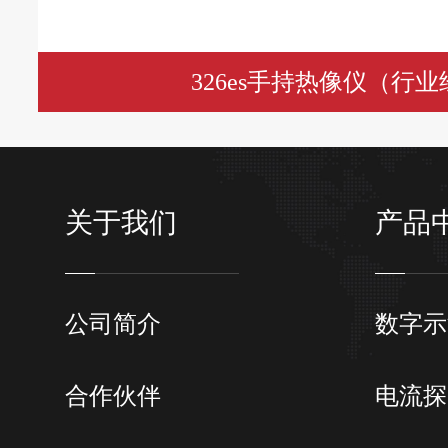
文件格式
见光图片、IRS(全辐射视频
MP4(非全辐射视频）
冻结画面
支持单帧拍摄和全辐射视频
326es手持热像仪（行
支持，可扫描二维码和条形码
扫码功能
为标签
支持语言注释，文本注释，标
注释功能
关于我们
产品
释，收藏注释
全辐射视频录制
支持可供分析的热像视频录
非全辐射视频录
支持热像视频、可见光视频
公司简介
数字示
制
（只用于查看，不用于分析
支持查看、编辑和删除已经拍
本机图库
合作伙伴
电流探
热像图和视频文件
数据连接