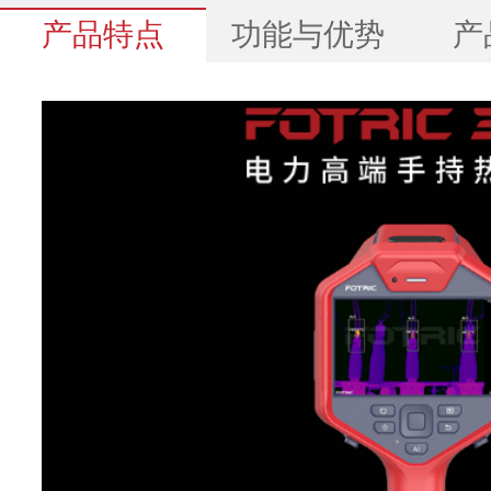
产品特点
功能与优势
产
基本参数
红外分辨率
384*288
超像素(SR)
增强至 768*576
探测器类型
非制冷型红外焦平面探测
热灵敏度
40mk(0.04°C)
(NETD)
像元间距
17μm
响应波段
~7-14μm