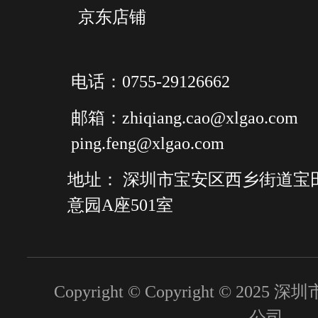
温区域矩形和圆面积测量
京东店铺
LED照明灯
支持手电筒照明和闪光灯模
电源系统
电话：0755-29126662
7.4V，3500mAh锂电池，可
电池类型
换、可充电
邮箱：zhiqiang.cao@xlgao.com
连续工作时间≥4小时 （实际
ping.feng@xlgao.com
电池工作时间
间取决于当时的环境和使用情
地址： 深圳市宝安区西乡街道宝
支持充电器座充；支持DC 12
充电方式
意园A座501室
USB-Type C 5V直充
充电时间
2.5小时充至90%电量
节能管理
自动息屏
Copyright © Copyright © 2
外部供电
支持使用DC 12V 给热像仪
公司