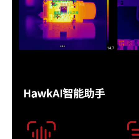
HawkAI功能
支持
AI体温筛查
支持
测量分析
测温范围
-20 °C ~ 700°C
测温量程
-20 °C ~ 120°C 0 °C ~ 700
温度扩展
支持高温扩展
智能量程
支持
±2 °C 或 2% 取大值（在 25 °
测温精度
温度）
测温区域
点：16 线：8 区域：16
支持发射率、环境温度、反
全局测温修正
度、相对湿度、测温距离、红
口（温度和透过率）修正