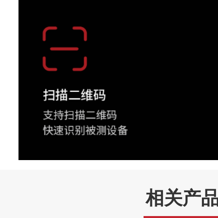
段铁红(Iron10)、铁红(Iron)
(Rainbow)、10段灰白(Grey1
红(GreyRed)、灰中调(MidGr
暗黄(Yellow)、春雨(Rain)、
调色板
雨(Rain10)、海蓝(Blue)、
(GlowBow)、医学(Medical)
医学(Medical10)、绿中
(MidGreen)、棱镜(Prism) 
板反转 支持调色板实时预览
支持自动调整温宽范围（最小
支持手动调整温宽范围（最小
相关产
温宽模式
支持触控选择温宽的更大值和