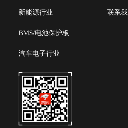
频流
析全辐射视频
新能源行业
联系我
通过Type-C 3.0接口连接PC
(FOTRIC AnalyzIR)查看热
远程显示查看
BMS/电池保护板
通过HDMI高清接口连接到显
或投影仪
汽车电子行业
通过连接PC软件(FOTRI
远程控制操作
AnalyzIR)进行远程操作控
辅助功能
激光指示：等级：2级；波
激光器
635nm；功率：<1mW 激光
0.1~40m，准确度±2cm
支持对测温线长度测量；支持
温度特征测量