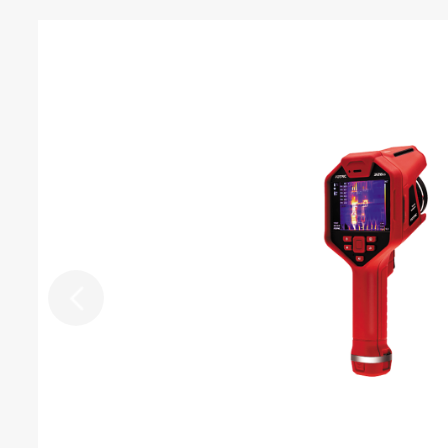
值（最小2℃）
支持，温度之上、温度之下和
颜色报警
之间
显示全局更高、更低、平均温
图像叠加信息
测温参数
高低温跟踪
标识自动跟踪高低温度点
拍摄功能
数码相机
1300万像素，工业级数码
SD卡，标配64GB，支持热插
存储卡
配2个)；更大扩展2TB
拍摄模式
支持单帧拍摄和定时拍摄
JPEG(全辐射热像图/电网格式