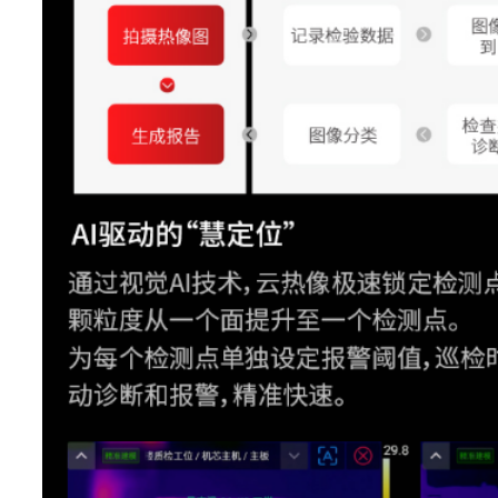
特色功能
云热像
不支持
TurboFocus 智能
支持
对焦系统
可见光测温，可调节热像透
T-DEF
0%-
开启MagicThermal，能够在
像画面中，通过触控的方式呈
MagicThermal
标区域的彩色热成像，其他区
以黑白热成像显示
IREdge功能
支持红外轮廓识别
T-TWB
支持大动态范围灰度级