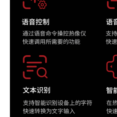
区域测温修正
支持区域发射率修正
支持区域更高、更低、平均温
区域报警
高、低温报警
基准温度可为区域更高、更低
温升功能
均，或自定义温度
本机分析
设备直接分析热像照片与视
分析软件
AnalyzIR专业热像分析软
图像显示
5寸，1280*720，采用大猩
显示屏
盖板的IPS LCD触摸显示
图像模式
热像、可见光、画中画和T-D
支持16种调色板： 灰白(Grey)