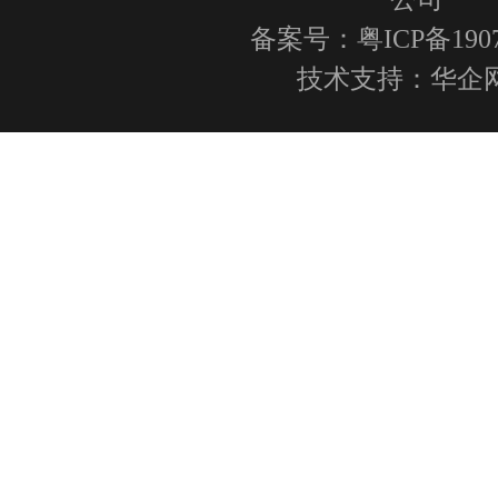
可靠性和认证
备案号：粤ICP备1907
SELV(安全特低压电路)(GB 494
安全标准
技术支持：
华企
2011/IEC60950-1:2005)
电磁兼容性
GB/T17626.2/IEC 61000-4-
防护等级
IP54
抗跌落
设计为2m抗跌落
25g(GB/T 2423.5-2019/IEC 600
抗冲击
27:2008)
2g(GB/T 2423.10-2008/IEC 600
抗振动
6:1995)
RoHS指令
符合
物理参数
工作温度
-20°C 至 50°C