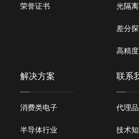
荣誉证书
光隔离
蜂窝数据
支持全制式4G蜂窝网络
支持2.4GHz与5GH频段，
WiFi连接
差分探
802.11a/b/g/n/ac
蓝牙连接
BT4.2 LE，可连接至蓝牙
高精度
USB Type-C类型；符合USB 3.0
USB接口
规范，支持USB OTG
解决方案
联系
Micro HDMI类型，符合HDMI 
HDMI接口
规范，支持以60Hz传输1080
视频
消费类电子
代理品
通过WiFi/便携式热点连接热
FTP快传
通过FTP访问热像仪内数
半导体行业
技术知
PC全辐射热像视
通过PC软件(FOTRIC AnalyzI