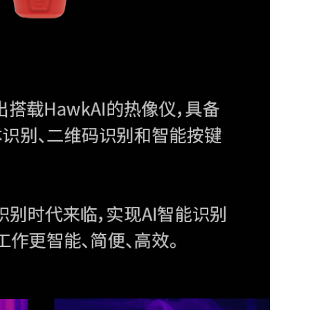
图/电网格式)、可见光图片、
)和MP4(非全辐射视频）
除已经拍摄的热像图和视频文
件
照明和闪光灯模式
；支持DC 12V直充
时充至90%电量
自动息屏
12V 给热像仪供电
为2m抗跌落