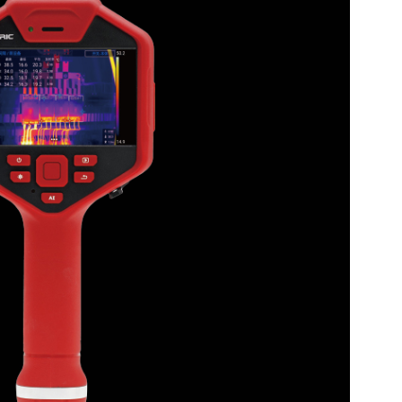
k(0.03°C)
7-14μm
30Hz
5°x 19°
91 mrad
自动对焦
支持
大值（在 25 °C 环境温度）
析热像照片与视频
IR专业热像分析软件
跟踪高低温度点