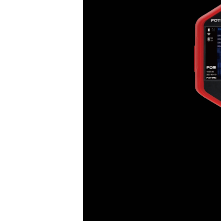
热灵敏度(NETD)
30m
响应波段
~
图像帧频
镜头视场角(FOV)
2
空间分辨率(IFOV)
0.
对焦方式
测量分析
智能量程
测温精度
±2 °C 或 2% 取
本机分析
设备直接分
分析软件
Analyz
图像显示
高低温跟踪
标识自动