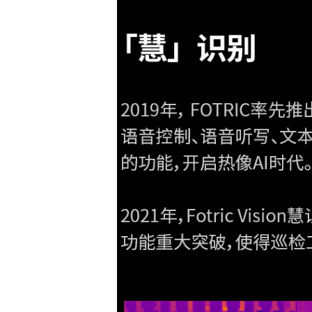
拍摄功能
JPEG(全辐射热像
文件格式
IRS(全辐射视频
支持查看、编辑和删
本机图库
辅助功能
LED照明灯
支持手电筒
电源系统
充电方式
支持充电器座充
充电时间
2.5小
节能管理
外部供电
支持使用DC 
可靠性和认证
抗跌落
设计