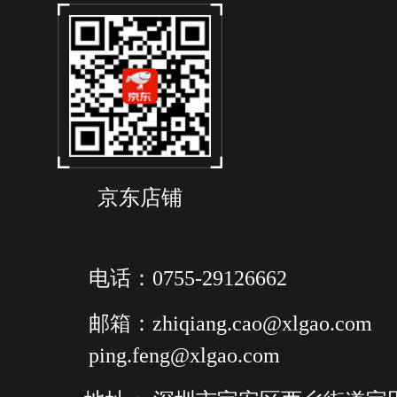
京东店铺
电话：0755-29126662
邮箱：zhiqiang.cao@xlgao.com
ping.feng@xlgao.com