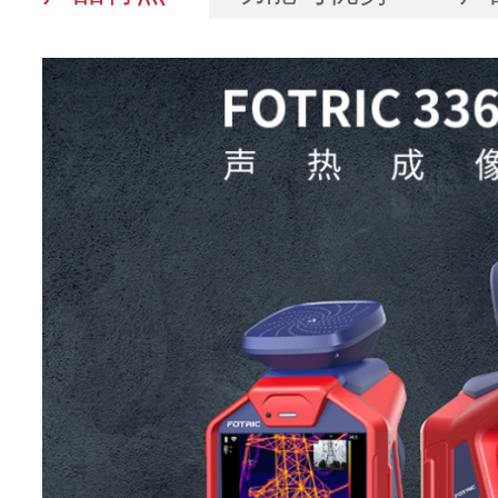
功能参数
336MiX
专业的红外热像仪和专业的声
一体化设计
化，非外接插件形式，牢
热像基本参数
红外分辨率
384*288
超像素(SR)
增强至768*576
探测器类型
非制冷型红外焦平面探
热灵敏度
<40mK@30C
(NETD)