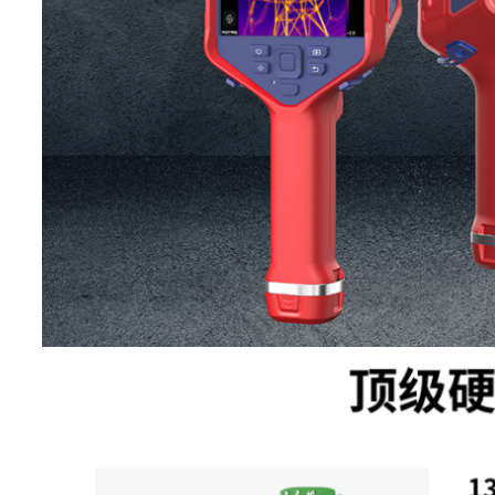
像元间距
17μm
响应波段
7~14μm
图像帧频
60Hz
视场角(FOV)
25°*19°
空间分辨率
1.14mrad
(IFOV)
最小成像距离
0.1m
焦距
15mm
对焦方式
自动对焦、手动对焦
镜头识别
自动识别
广角、长焦、超长焦、红外气
选配镜头
头(详细镜头性能及配置请咨询F