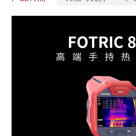
基本参数
858
红外分辨率
640*480增强至
超像素(SR)
1280*960
探测器类型
非制冷型红外焦平面探
热灵敏度
(NETD)
30mk(0.03°C)
像元间距
17μm
响应波段
7-14μm
图像帧频
30Hz