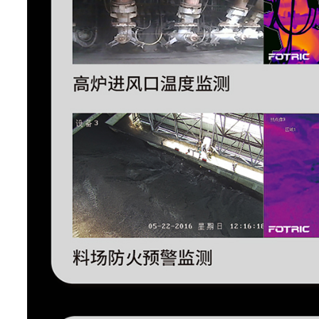
测温量程
-20°C~120°C，0°C~700°C，300
智能量程
支持
测温精度
±2°C或2%取大值(在25C环
支持发射率、环境温度、反射温
度、测温距离、红外窗口(温度和
全局测温修正
正
区域测温修正
支持区域发射率修正
支持区域更高、更低、平均温度
区域报警
报警
基准温度可为区域更高、更低、
温升功能
定义温度
本机分析
设备直接分析热像照片与
分析软件
AnalyzIR专业热像分析