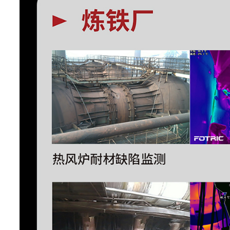
TurboFocus
智能对焦系统
支持
T-DEF
可见光测温，可调节热像透明
开启MagicThermal,能够在实
通过触控的方式呈现目标区域
MagicThermal
像，其他区域则以黑白热成
IREdge功能
支持红外轮廓识别
T-TWB°
支持大动态范围灰度
HawkAI功能
支持
耐材测厚
支持
测量分析
测温范围
-20°C~1700°C