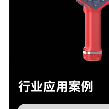
镜头视场角
(FOV)
25°x19°
空间分辨率
(IFOV)
0.68 mrad
最小成像距离
0.25m
镜头焦距
f24.8
对焦方式
自动对焦
44°x34*(广角镜头);12"x9°(长焦镜
选配镜头
(超长焦镜头)
数码变焦
1-15倍，支持滚轮连续
特色功能
云热像
支持NaviTiR