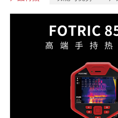
基本参数
854
红外分辨率
328*246
增强至
超像素(SR)
656*492
探测器类型
非制冷型红外焦平面探
热灵敏度
30mk(0.03°C)
(NETD)
像元间距
17μm
响应波段
7-14μm