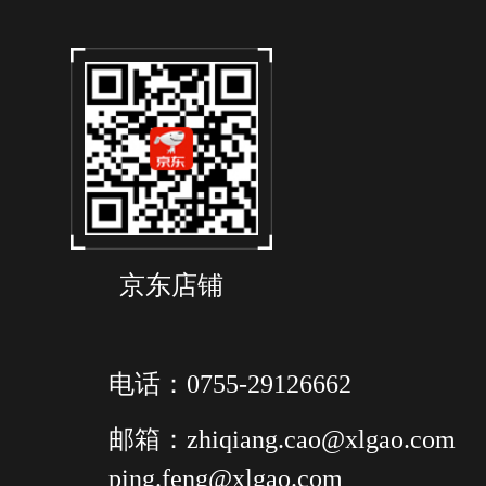
京东店铺
电话：0755-29126662
邮箱：zhiqiang.cao@xlgao.com
ping.feng@xlgao.com