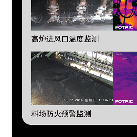
测温范围
-20°C~1700°C
测温量程
-20°C~120°C,0°C~700°C,300
智能量程
支持
测温精度
±2°C或2%取大值(在25°C
支持发射率、环境温度、反射
全局测温修正
度、测温距离、红外窗口(温度和
区域测温修正
支持区域发射率修
支持区域更高、更低、平均温
区域报警
报警
基准温度可为区域更高、更低
温升功能
定义温度
本机分析
设备直接分析热像照片
分析软件 AnalyzIR专业