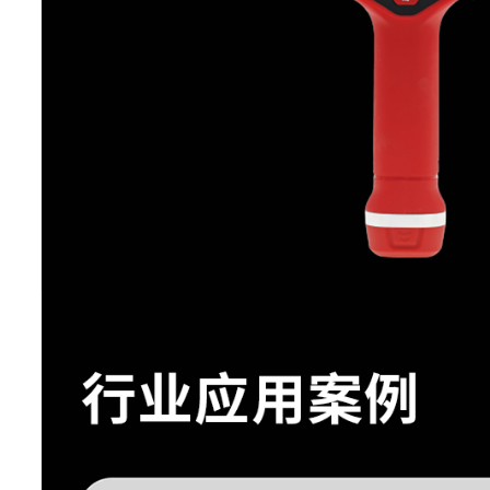
图像帧频
30Hz
镜头视场角
25°x19°
(FOV)
空间分辨率
1.48 mrad
(IFOV)
最小成像距离
0.1m
镜头焦距
f15
对焦方式
自动对焦
44°x34°(广角镜头);12°x9°(长焦镜
选配镜头
长焦镜头)
数码变焦
1-15倍，支持滚轮连续
特色功能