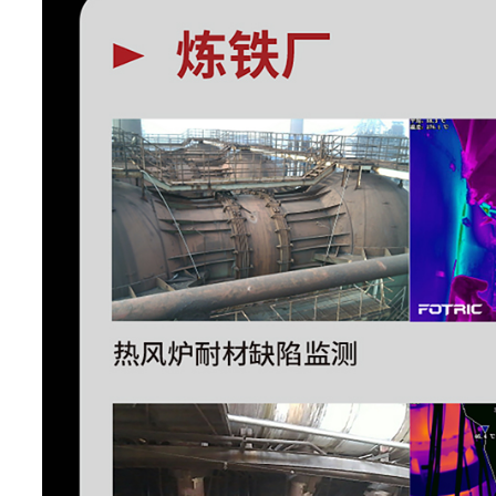
云热像
支持NaviTiR
TurboFocus
支持
智能对焦系统
T-DEF
可见光测温，可调节热像透明
开启MagicThermal,能够在实
MagicThermal
通过触控的方式呈现目标区域
像，其他区域则以黑白热
IREdge功能
支持红外轮廓识别
T-TWB°
支持大动态范围灰度
HawkAI功能
支持
耐材测厚
支持
测量分析