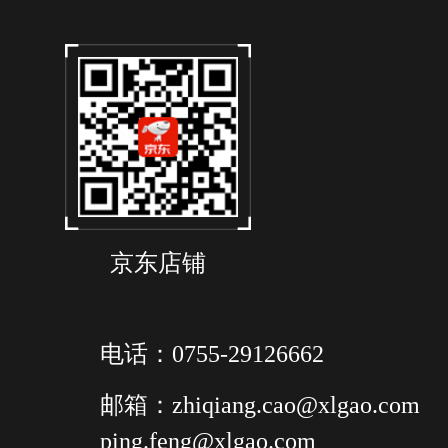
京东店铺
电话：0755-29126662
邮箱：zhiqiang.cao@xlgao.com
ping.feng@xlgao.com