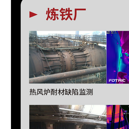
频录制
非全辐射
支持热像视频、可见光视频录制（只
视频录制
不用于分析）
支持查看、编辑和删除已经拍摄的热
本机图库
文件
辅助功能
软件和固
支持OTA远程升级和U盘本地
件升级
LED照明
支持手电筒照明和闪光灯模
灯
可靠性和认证
抗跌落
设计为2m抗跌落
RoHS指