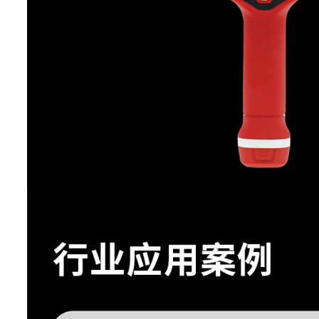
镜头视场
25°x 19°
角(FOV)
对焦方式
自动对焦
镜头识别
自动识别
测量分析
本机分析
设备直接分析热像照片与视
分析软件
AnalyzIR专业热像分析软
图像显示
高低温跟
标识自动跟踪高低温度点
踪
拍摄功能
全辐射视
支持可供分析的热像视频录