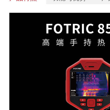
基本参数
红外分辨
640*480
率
探测器类
非制冷型红外焦平面探测
型
热灵敏度
30mk(0.03°C)
(NETD)
响应波段
~7-14μm
图像帧频
30Hz