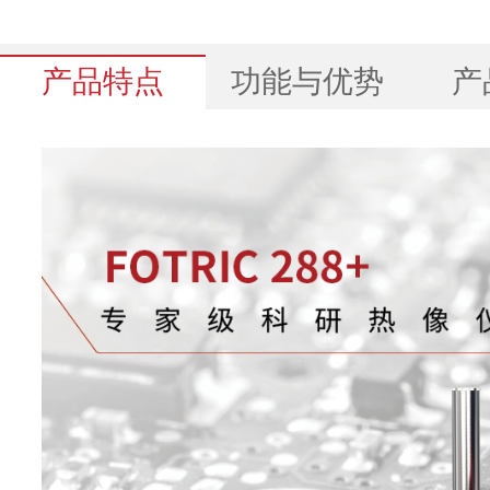
产品特点
功能与优势
产
基本参数
288+
红外分辨率
640*480
超像素(SR)
增强至1280*960
探测器类型
非制冷型红外焦平面探
热灵敏度
30mk(0.03°C)
(NETD)
像元间距
17μm