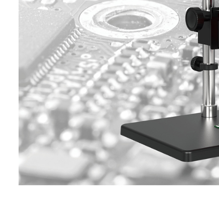
响应波段
7~14μm
图像帧频
30Hz
镜头视场角
25°x19°
(FOV)
空间分辨率
0.68 mrad
(IFOV)
最小成像距
0.25m
离
手动对焦、激光自动对焦、对
对焦方式
焦、连续自动对焦
数码变焦
1~35倍连续变焦
特色功能