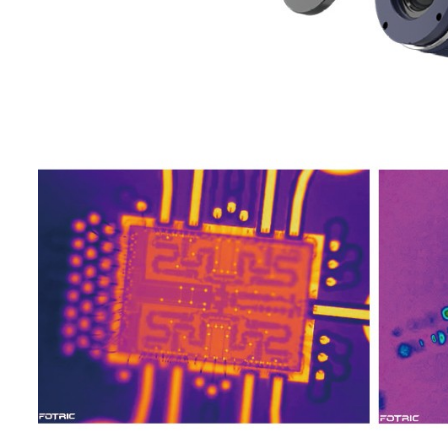
测温范围
-20°C~700°C
测温量程
-20°C~120° C，0* C~700
支持-40C-120°C低温扩展和300°C
温度扩展
温扩展
智能量程
支持
-20°C~120°C测温量程，0°C-100°
测温精度
它 ±2°C或±2%取大值
点:25
测温区域
线:25
区域测温修
区域:25
正
区域报警
AnalyzIR 软件不限制