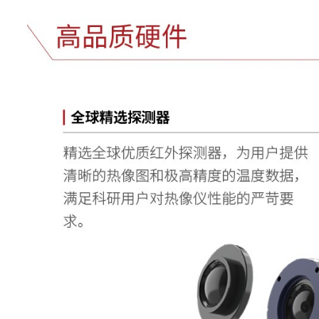
云热像
支持NaviTiR
TurboFocus
智能对焦系
支持
统
T-DEF
可见光测温，可调节热像透明
开启MagicThermal，能够在
MagicTherma
中，通过触控的方式呈现目标区
成像，其他区域则以黑白热
REdge功能
支持红外轮廓识别
T-TWB
支持大动态范围灰度
HawkAI功能
支持
测量分析