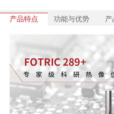
产品特点
功能与优势
产
基本参数
289+
红外分辨宰
1024*768
超像素(SR)
增强至2048*1536
探测器类型
非制冷型红外焦平面探测
热灵敏度
30mk(0.03°C)
(NETD)
像元间距
12μm