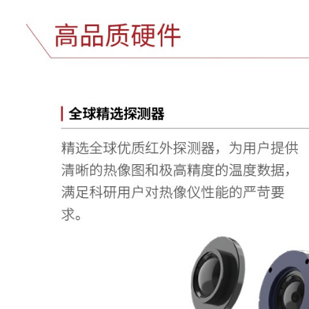
TurboFocus
支持
智能对焦系统
T-DEF
可见光测温，可调节热像透明度
开启MagicThemal,能够在实时
面中，通过触控的方式呈现目
MagicThermal"
的彩色热成像，其他区域则以
成像显示
IREdge功能
支持红外轮廓识别
T-TWB
支持大动态范围灰度级
HawkAI功能
支持
测量分析
测温范围
-20°C~700°C