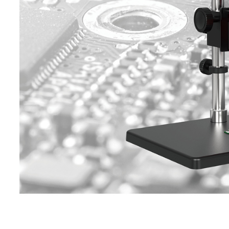
响应波段
7~14μm
图像帧频
30Hz
镜头视场角
25°x19°
(FOV)
空间分辨率
0.43mrad
(IFOV)
最小成像距离
0.4m
手动对焦、激光自动对焦、对
对焦方式
动对焦、连续自动对焦
数码变焦
1~45倍连续变焦
特色功能
云热像
支持NaviTiR