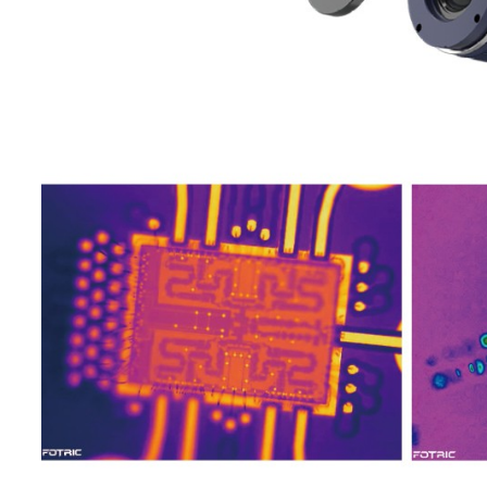
测温量程
-20°C~120°C,0°C～700°C
支持-40℃-120℃低温扩展
温度扩展
300℃-2000℃高温扩展
智能量程
支持
-20°C~120°C测温量程，0°C
测温精度
100°C±1C;其它±2°℃或±2%
点：30
线：30
测温区域
区域：30
AnalyzIR软件不限制
区域测温修正
支持区域发射率修正
支持区域更高、更低、平均温
区域报警
高、低温报警