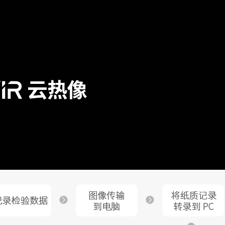
手电筒照明和闪光灯模式
30Hz
-20℃~650℃
20℃~120℃,0℃~650C
支持
2% 取大值(在25℃环境温度)
义输入和材料表选择,范围0~1
支持
支持
支持
支持
据红外窗口温度和透过率校正测温
点:8
线:2
区域:8