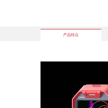
产品特点
支持
红外分辨率
超像素(SR)
热灵敏度(NETD)
视场角(FOV)