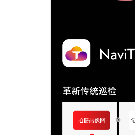
LED灯
支持
帧频
测温分析
测温范围
测温量程
-
智能量程
测温精度
±2°℃或
发射率校正
支持，自定
环境温度校正
反射温度校正
相对湿度校正
测温距离校正
红外窗口校正
支持,支持根
测温区域