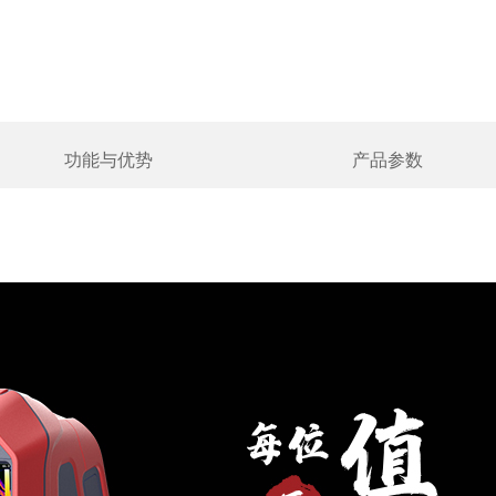
功能与优势
产品参数
FOTRIC 324Q
296*222
592*444
40mk(0.04℃)
49°x37°