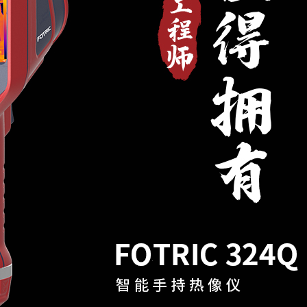
2.94 mrad
f7.5
0.1m
支持
支持
呈现目标区域的彩色热成像,其他区
域则以黑白热成像显示
携式热点连接热像仪,通过FTP访问热像
仪内数据
支持
WiFi/便携式热点,蓝牙
手动对焦
测温,可调节热像透明度0%-
有
有
有
0万像素,工业级数码相机