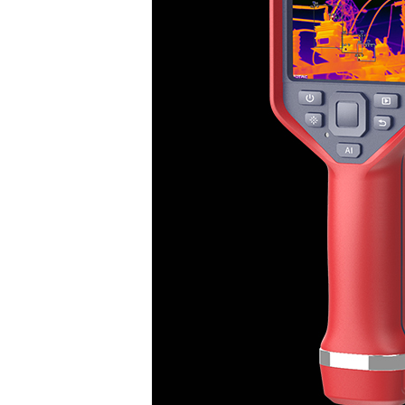
空间分辨率(IFOV)
焦距
最小成像距离
HawkAI功能
AI体温筛查
通过触控的方式
MagicThermal®细节增强
通过WiFI/便
FTP快传
蜂窝数据(4G)
无线连接
对焦
T-DEF
可见光
画画
IREdgeT™
TWB
可见光相机
80