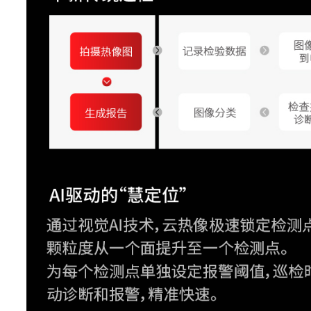
IREdgeT™
有
TWB
有
可见光相机
800万像素,工业级数
LED灯
支持手电筒照明和闪光
帧频
30Hz
测温分析
测温范围
-20℃~650℃
测温量程
-20℃~120℃,0°℃~6
智能量程
支持
测温精度
±2℃或2%取大值(在25℃
支持,自定义输入和材料表
发射率校正
0~1