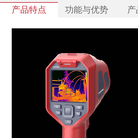
产品特点
功能与优势
产
支持
FOTRIC336Q
红外分辨率
384*288
超像素(SR)
768*576
热灵敏度(NETD)
40mk(0.04℃)
视场角(FOV)
25°X19°
空间分辨率(IFOV)
1.14 mrad
焦距
f15
最小成像距离
0.15m