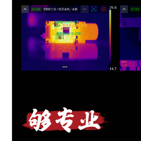
环境温度校正
支持
反射温度校正
支持
相对湿度校正
支持
测温距离校正
支持
支持,支持根据红外窗口
红外窗口校正
率校正测温
点:8
测温区域
线:2
区域:8
温升功能
支持
区域报警
支持
区域发射率校正
支持