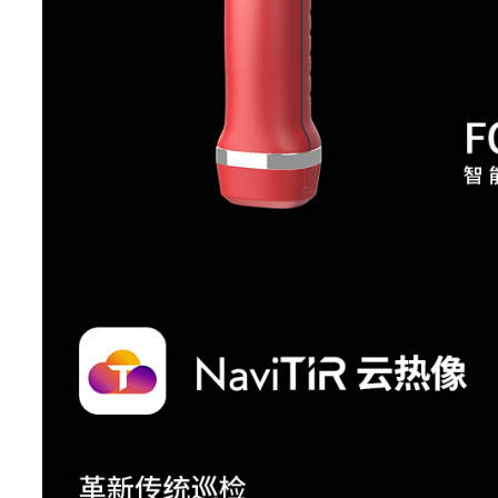
HawkAI功能
支持
AI体温筛查
支持
通过触控的方式呈现目标
MagicThermal®细
热成像,其他区域则以黑
节增强
示
通过WiFi/便携式热点连
FTP快传
过FTP访问热像仪内
蜂窝数据(4G)
选配
无线连接
WiFi/便携式热点,
对焦
手动对焦
T-DEF
可见光测温,可调节热像透
画画
有