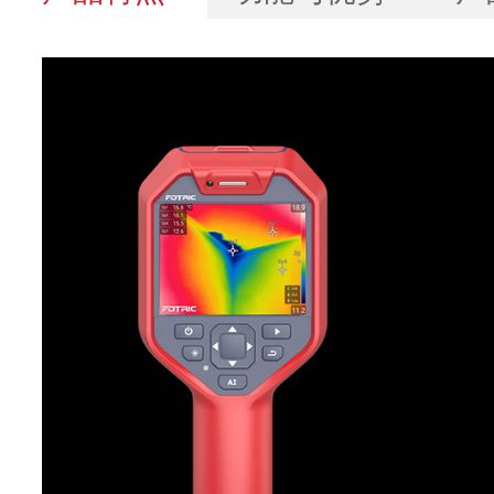
产品参数
核心功能
FOTRIC336QA
红外分辨率
384*288
超像素(SR)
768*576
热灵敏度
50mk(0.05℃)
(NETD)
视场角(FOV)
46°X35°
空间分辨率
2.27mrad
(IFOV)