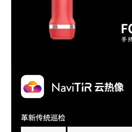
焦距
f 7.5
最小成像距离
0.4m
MagicThermal
通过触控的方式呈现目标区域
细节增强
其他区域则以黑白热成
通过WiFi/便携式热点连接热像
FTP快传
问热像仪内数据
无线连接
WiFi/便携式热点
对焦
免调焦
T-DEF
可见光测温，可调节热像透
画中画
有
REdge®
有
TWB°
有