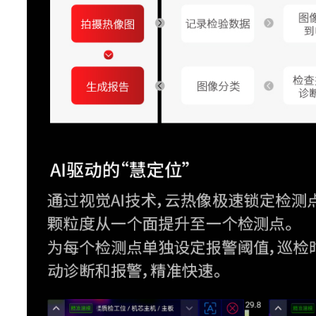
可见光相机
800万像素，工业级
LED灯
支持手电筒照明和闪光
帧频
30Hz
测温分析
测温范围
-20℃~650℃
测温量程
20℃~120℃,0℃~6
智能量程
支持
测温精度
±2℃或2%取大值(在25
发射率校正
支持，自定义输入和材料表选
环境温度校正
支持
相对湿度校正
支持
测温距离校正
支持