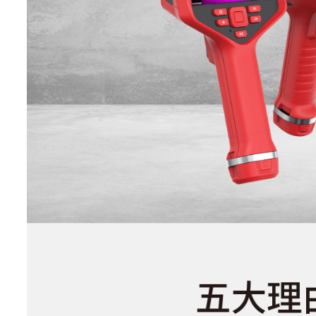
镜头视场角
25°×19°
(FOV)
空间分辨率
1.14 mrad
(IFOV)
最小成像距离
0.1m
镜头焦距
f15
对焦方式
自动对焦
镜头识别
自动识别
数码变焦
1-8倍，支持滚轮连续可
特色功能
TurboFocus智能
对焦系
支持