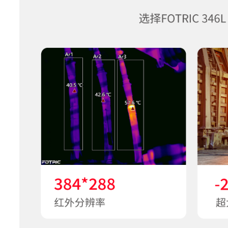
统
T-DEF°
可见光测温，可调节热像透明
开启MagicThermal,能够在
面中，通过触控的方式呈现
MaglcThermal
的彩色热成像，其他区
以黑白热成像显示
REdge功能
支持红外轮廓识别
T-TWB°
支持大动态范围灰度
HawkAI功能
支持
测量分析
测温范围
-20°C~650°C
测温量程
-20°C~120°C,0°C~650°