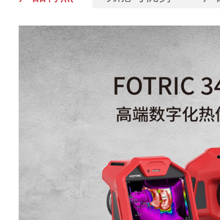
技术参数
基本参数
346L
红外分辨率
384*288
超像素(SR)
增强至768*576
探测器类型
非制冷型红外焦平面探
热灵敏度(NETD)
30mk(0.03°C)
像元间距
17μm
响应波段
7-14μm
图像帧频
30Hz