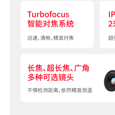
温度扩展
支持1200C高温扩展
智能量程
支持
测温精度
±2°C或2%取大值(在25°C环
测温区域
点：16,线：8,区域：1
支持发射率、环境温度、反
全局测温修正
相对湿度、测温距离、红外窗
度和透过率)修正
区域测温修正
支持区域发射率修正
支持区域更高、更低、平均
区域报警
高、低温报警
基准温度可为区域更高、更
温升功能
均，或自定义温度
本机分析
设备直接分析热像照片与