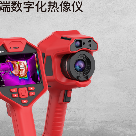
30mk(0.03°C)
17μm
7-14μm
30Hz
25°×19°
0.91 mrad
0.25m
f24.8
自动对焦
自动识别
-8倍，支持滚轮连续可调
功能
支持
测温，可调节热像透明度09%-
mal,能够在实时热像画面中，通过触控的方式呈
区域的彩色热成像，其他区域则