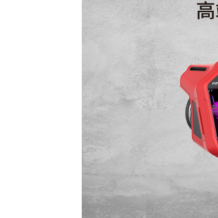
热灵敏度(NETD)
像元间距
响应波段
图像帧频
镜头视场角(FOV)
空间分辨率(IFOV)
最小成像距离
镜头焦距
对焦方式
镜头识别
数码变焦
1
特色
TurboFocus智能对焦系
统
T-DEF
可见光
开启MagicTher
MaglcThermal
现目标