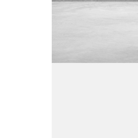
REdge功能
T-TWB°
HawkAI功能
测量
测温范围
测温量程
-
温度扩展
智能量程
测温精度
±2°C
测温区域
支持发射率、环境
全局测温修正
外
区域测温修正
区域报警
支持区域更
温升功能
基准温度可为