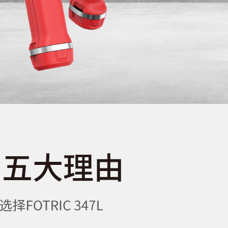
以黑白热成像显示
支持红外轮廓识别
支持大动态范围灰度级
支持
分析
-20°C~650°C
20°C~120°C,0°C~650°C
支持1200℃高温扩展
支持
或2%取大值(在25°C环境温度)
点：16,线：8,区域：12
温度、反射温度、相对湿度、测温距离、红
窗口(温度和透过率)修正
支持区域发射率修正
高、更低、平均温度的高、低温报警
区域更高、更低、平均，或自定义温度