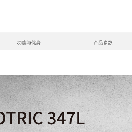
功能与优势
产品参数
参数
347L
480*360
增强至960*720
制冷型红外焦平面探测器