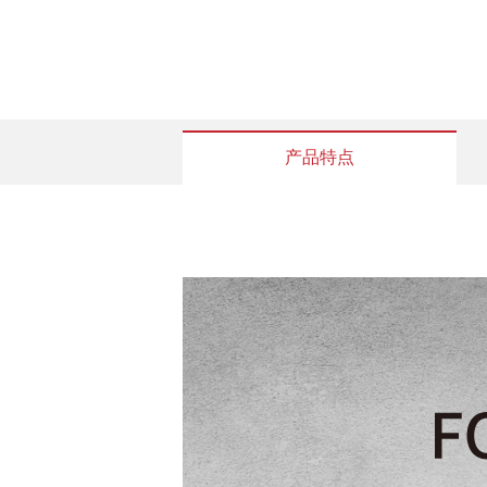
产品特点
技术
基本参数
红外分辨率
超像素(SR)
探测器类型
非