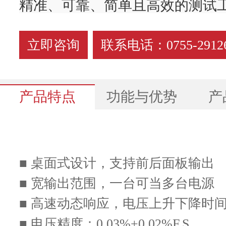
精准、可靠、简单且高效的测试
立即咨询
联系电话：0755-29126
产品特点
功能与优势
产
■ 桌面式设计，支持前后面板输出
N36300 系列高性能桌面式可编程直流电源-产品手册
■ 宽输出范围，一台可当多台电源
汽车波形模拟功能，用于汽车电子
■ 高速动态响应，电压上升下降时间≤
随着汽车上电子设备应用的逐年增多，
■ 电压精度：0.03%+0.02%F.S.