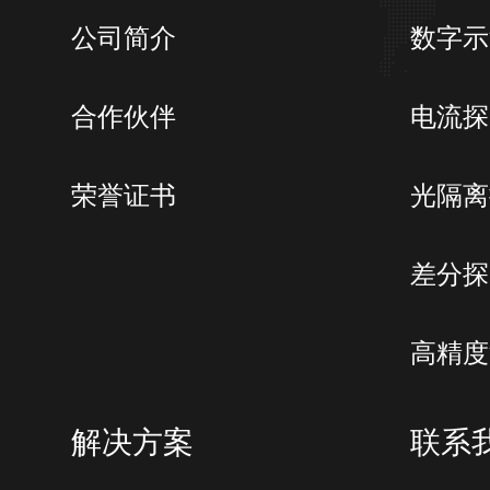
N36300电源提供了输出复杂波形的功
公司简介
数字示
列文件，最多可以储存1000个测试步
验证、任意电压电流波形测试等。
合作伙伴
电流探
序列编辑允许用户设置序列文件、总步
荣誉证书
光隔离
件、步编号、设定电压、设定电流以及
差分探
高精度
解决方案
联系