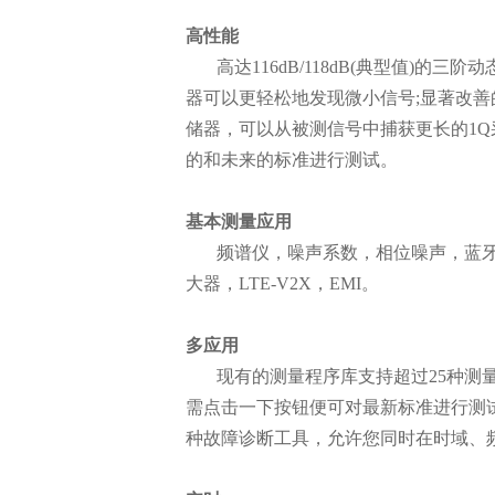
3、SP900系列信号分析仪技术概览-25年版.pdf
高性能
高达116dB/118dB(典型值)的三
器可以更轻松地发现微小信号;显著改善的相位噪
储器，可以从被测信号中捕获更长的1Q
的和未来的标准进行测试。
基本测量应用
频谱仪，噪声系数，相位噪声，蓝牙
大器，LTE-V2X，EMI。
多应用
现有的测量程序库支持超过25种测量应
需点击一下按钮便可对最新标准进行测
种故障诊断工具，允许您同时在时域、