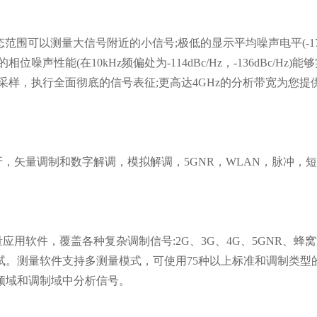
阶动态范围可以测量大信号附近的小信号;极低的显示平均噪声电平(-172d
声性能(在10kHz频偏处为-114dBc/Hz，-136dBc/Hz
采样，执行全面彻底的信号表征;更高达4GHz的分析带宽为您
，矢量调制和数字解调，模拟解调，5GNR，WLAN，脉冲，
用软件，覆盖各种复杂调制信号:2G、3G、4G、5GNR、蜂窝通信、
试。测量软件支持多测量模式，可使用75种以上标准和调制类型
频域和调制域中分析信号。